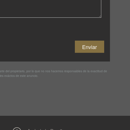
te del propietario, por lo que no nos hacemos responsables de la exactitud de
les exáctos de este anuncio.