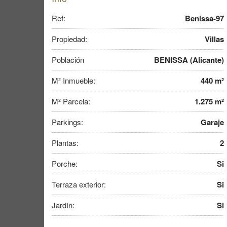
Ref:
Benissa-97
Propiedad:
Villas
Población
BENISSA (Alicante)
M² Inmueble:
440 m²
M² Parcela:
1.275 m²
Parkings:
Garaje
Plantas:
2
Porche:
Si
Terraza exterior:
Si
Jardín:
Si