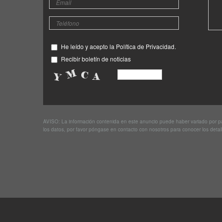
He leído y acepto la Política de Privacidad.
Recibir boletín de noticias
AVISO: La información contenida en este anuncio puede haber variado por par
los datos, por favor póngase en contacto con nosotros para conocer los detal